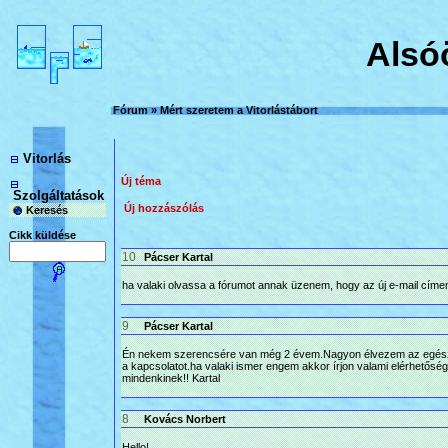
Alsóö
Fórum
»
Mért szeretem a Vitorlástábort
Vitorlás
Új téma
Szolgáltatások
Új hozzászólás
Keresés
Cikk küldése
10
Pácser Kartal
ha valaki olvassa a fórumot annak üzenem, hogy az új e-mail címem:p
9
Pácser Kartal
Én nekem szerencsére van még 2 évem.Nagyon élvezem az egész tá
a kapcsolatot.ha valaki ismer engem akkor írjon valami elérhetősé
mindenkinek!! Kartal
8
Kovács Norbert
Hello!