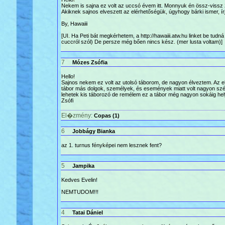
Nekem is sajna ez volt az uccsó évem itt. Monnyuk én össz-vissz 2 
Akiknek sajnos elveszett az elérhetőségük, úgyhogy bárki ismer, írj
By, Hawaiii
[UI. Ha Peti bát megkérhetem, a http://hawaiii.atw.hu linket be tudn
cuccról szól) De persze még bően nincs kész. (mer lusta voltam)]
7
Mózes Zsófia
Hello!
Sajnos nekem ez volt az utolsó táborom, de nagyon élveztem. Az el
tábor más dolgok, személyek, és események miatt volt nagyon sz
lehetek kis táborozó de remélem ez a tábor még nagyon sokáig hely
Zsófi
El�zmény:
Copas (1)
6
Jobbágy Bianka
az 1. turnus fényképei nem lesznek fent?
5
Jampika
Kedves Evelin!
NEMTUDOM!!!
4
Tatai Dániel