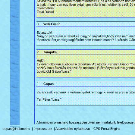
Sziasztok. Én 6 táboron mentem keresztül, és a szívemhez nőtt az
annak , hogy van egy ilyen oldal , ami rólunk és nekünk is szól. Jó 
tekinthetem.
Tatai Dániel
3
Wilk Evelin
Sziasztok!
Nagyon szeretem a tábort és nagyon sajnáltam,hogy idén nem mehet
táborozóként,esetleg segítőként nem lehetne menni? 1 kérdés Gábor
2
Jampika
Heló!
12 évet töltöttem el ebben a táborban. Az utóbbi 3-at mint Gábor "
pozitív hozzászólás érkezik és mindenki jó élményekkel tele gondol 
üdvözlök! Gábor"bácsi"
1
Copas
Kíváncsiak vagyunk a véleményetekre, hogy ki miért szereti a tábo
Tar Péter "bácsi"
A fórumban olvasható hozzászólásokért nem vállalunk felelősséget
copas@inf.bme.hu
|
Impresszum
|
Adatvédelmi nyilatkozat
|
CPS Portal Engine